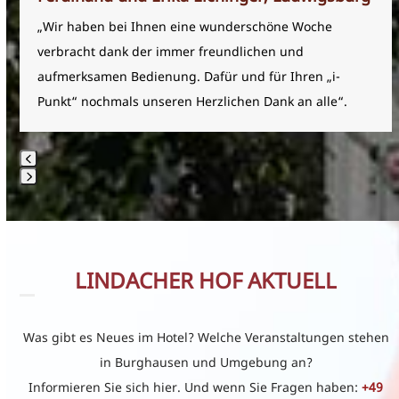
the
„Wir haben bei Ihnen eine wunderschöne Woche
left
verbracht dank der immer freundlichen und
and
aufmerksamen Bedienung. Dafür und für Ihren „i-
right
Punkt“ nochmals unseren Herzlichen Dank an alle“.
arrow
keys
to
access
Press
the
escape
carousel
to
navigation
go
LINDACHER HOF AKTUELL
buttons
to
the
Was gibt es Neues im Hotel? Welche Veranstaltungen stehen
first
in Burghausen und Umgebung an?
slide
Informieren Sie sich hier. Und wenn Sie Fragen haben:
+49