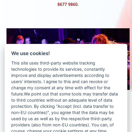
8677 9860
.
Use
the
left
We use cookies!
and
This site uses third-party website tracking
right
technologies to provide its services, constantly
arrow
improve and display advertisements according to
keys
users' interests. I agree to this and can revoke or
change my consent at any time with effect for the
to
future.We point out that some tools may transfer data
access
Symphonic Tribute To Metallica
to third countries without an adequate level of data
the
protection. By clicking "Accept (incl. data transfer to
07. August 2026 auf der Burg Waffenplatz By ORION
non-EU countries)", you agree that the data may be
carousel
Band & Orchestra Ein Muss für…
used by us as well as by the respective third-party
navigation
Weiterlesen...
providers (also from non-EU countries). You can, of
buttons
course, change your cookie settings at any time.