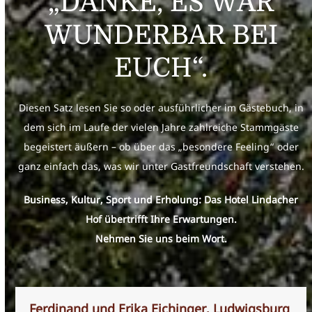
„DANKE, ES WAR
WUNDERBAR BEI
EUCH“.
Diesen Satz lesen Sie so oder ausführlicher im Gästebuch, in
dem sich im Laufe der vielen Jahre zahlreiche Stammgäste
begeistert äußern – ob über das „besondere Feeling“ oder
ganz einfach das, was wir unter Gastfreundschaft verstehen.
Business, Kultur, Sport und Erholung: Das Hotel Lindacher
Hof übertrifft Ihre Erwartungen.
Nehmen Sie uns beim Wort.
Use
Ferdinand und Erika Eichinger, Ludwigsburg