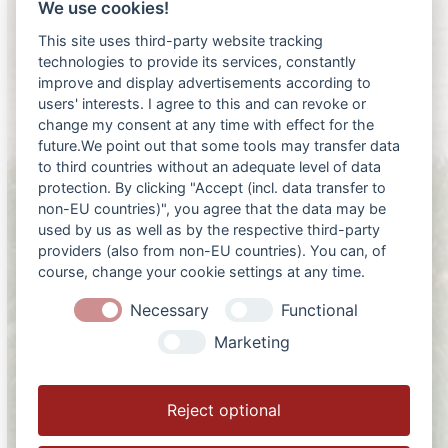
We use cookies!
Telefon:
+43 7743 20066
Golfclub Maria Theresia
This site uses third-party website tracking
technologies to provide its services, constantly
Telefon:
+43 7732 3944
improve and display advertisements according to
Celtic Golf Course – Schärding
users' interests. I agree to this and can revoke or
Telefon:
+43 7719 8110
change my consent at any time with effect for the
future.We point out that some tools may transfer data
Donau Golf Club Passau Rassbach e.V.
to third countries without an adequate level of data
Telefon:
+49 8501 91313
protection. By clicking "Accept (incl. data transfer to
Golf- und Landclub Bayerwald e.V.
non-EU countries)", you agree that the data may be
used by us as well as by the respective third-party
Telefon:
+49 8581 1040
providers (also from non-EU countries). You can, of
Golfclub Altötting-Burghausen e.V.
course, change your cookie settings at any time.
Telefon:
+49 8678 9869 03
Necessary
Functional
Golfclub Pleiskirchen
Marketing
Telefon:
+49 8635 70890 3
Golfclub Schloss Guttenburg
Telefon:
+49 8638 887488
Reject optional